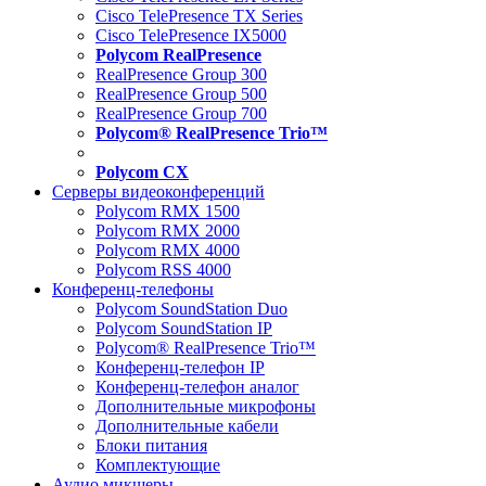
Cisco TelePresence TX Series
Cisco TelePresence IX5000
Polycom RealPresence
RealPresence Group 300
RealPresence Group 500
RealPresence Group 700
Polycom® RealPresence Trio™
Polycom CX
Серверы видеоконференций
Polycom RMX 1500
Polycom RMX 2000
Polycom RMX 4000
Polycom RSS 4000
Конференц-телефоны
Polycom SoundStation Duo
Polycom SoundStation IP
Polycom® RealPresence Trio™
Конференц-телефон IP
Конференц-телефон аналог
Дополнительные микрофоны
Дополнительные кабели
Блоки питания
Комплектующие
Аудио микшеры