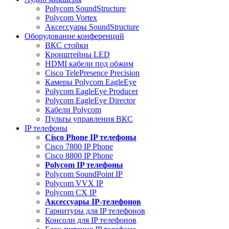
Polycom SoundStructure
Polycom Vortex
Аксессуары SoundStructure
Оборудование конференций
ВКС стойки
Кронштейны LED
HDMI кабели под обжим
Cisco TelePresence Precision
Камеры Polycom EagleEye
Polycom EagleEye Producer
Polycom EagleEye Director
Кабели Polycom
Пульты управления ВКС
IP телефоны
Сisco Phone IP телефоны
Cisco 7800 IP Phone
Cisco 8800 IP Phone
Polycom IP телефоны
Polycom SoundPoint IP
Polycom VVX IP
Polycom CX IP
Аксессуары IP-телефонов
Гарнитуры для IP телефонов
Консоли для IP телефонов