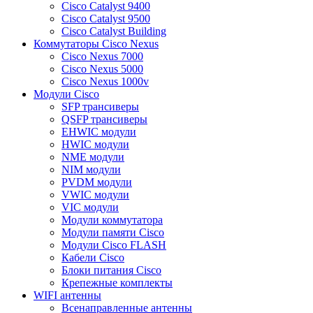
Cisco Catalyst 9400
Cisco Catalyst 9500
Cisco Catalyst Building
Коммутаторы Cisco Nexus
Cisco Nexus 7000
Cisco Nexus 5000
Cisco Nexus 1000v
Модули Cisco
SFP трансиверы
QSFP трансиверы
EHWIC модули
HWIC модули
NME модули
NIM модули
PVDM модули
VWIC модули
VIC модули
Модули коммутатора
Модули памяти Cisco
Модули Cisco FLASH
Кабели Cisco
Блоки питания Cisco
Крепежные комплекты
WIFI антенны
Всенаправленные антенны