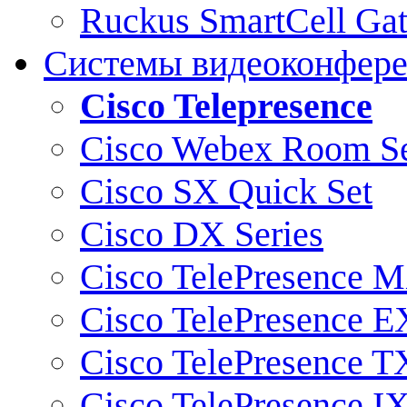
Ruckus SmartCell Ga
Системы видеоконфер
Cisco Telepresence
Cisco Webex Room Se
Cisco SX Quick Set
Cisco DX Series
Cisco TelePresence M
Cisco TelePresence E
Cisco TelePresence T
Cisco TelePresence I