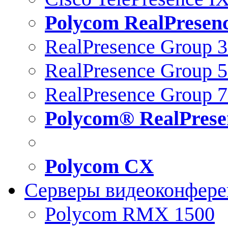
Polycom RealPresen
RealPresence Group 
RealPresence Group 
RealPresence Group 
Polycom® RealPrese
Polycom CX
Серверы видеоконфер
Polycom RMX 1500