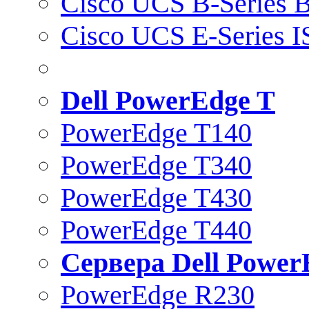
Cisco UCS B-Series B
Cisco UCS E-Series 
Dell PowerEdge T
PowerEdge T140
PowerEdge T340
PowerEdge T430
PowerEdge T440
Сервера Dell Power
PowerEdge R230