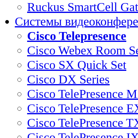
Ruckus SmartCell Ga
Системы видеоконфер
Cisco Telepresence
Cisco Webex Room Se
Cisco SX Quick Set
Cisco DX Series
Cisco TelePresence M
Cisco TelePresence E
Cisco TelePresence T
Cisco TelePresence I