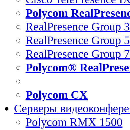
Polycom RealPresen
RealPresence Group 
RealPresence Group 
RealPresence Group 
Polycom® RealPrese
Polycom CX
Серверы видеоконфер
Polycom RMX 1500