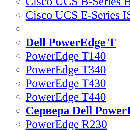
Cisco UCS B-Series B
Cisco UCS E-Series 
Dell PowerEdge T
PowerEdge T140
PowerEdge T340
PowerEdge T430
PowerEdge T440
Сервера Dell Power
PowerEdge R230