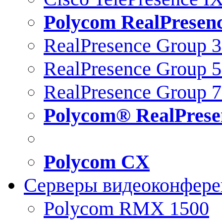
Polycom RealPresen
RealPresence Group 
RealPresence Group 
RealPresence Group 
Polycom® RealPrese
Polycom CX
Серверы видеоконфер
Polycom RMX 1500