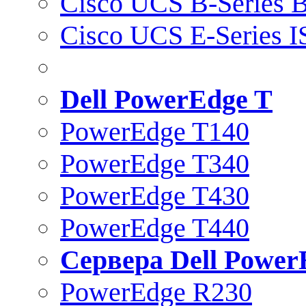
Cisco UCS B-Series B
Cisco UCS E-Series 
Dell PowerEdge T
PowerEdge T140
PowerEdge T340
PowerEdge T430
PowerEdge T440
Сервера Dell Power
PowerEdge R230