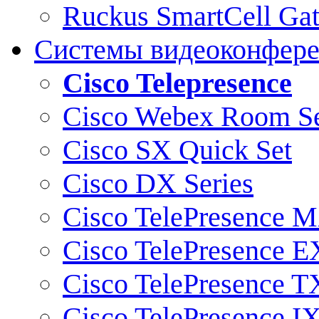
Ruckus SmartCell Ga
Системы видеоконфер
Cisco Telepresence
Cisco Webex Room Se
Cisco SX Quick Set
Cisco DX Series
Cisco TelePresence M
Cisco TelePresence E
Cisco TelePresence T
Cisco TelePresence I