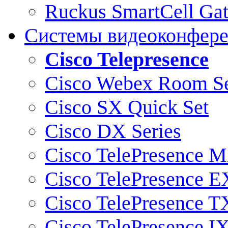
Ruckus SmartCell Ga
Системы видеоконфер
Cisco Telepresence
Cisco Webex Room Se
Cisco SX Quick Set
Cisco DX Series
Cisco TelePresence M
Cisco TelePresence E
Cisco TelePresence T
Cisco TelePresence I