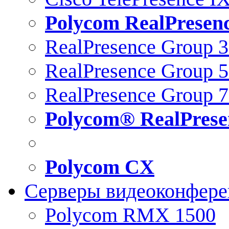
Polycom RealPresen
RealPresence Group 
RealPresence Group 
RealPresence Group 
Polycom® RealPrese
Polycom CX
Серверы видеоконфер
Polycom RMX 1500