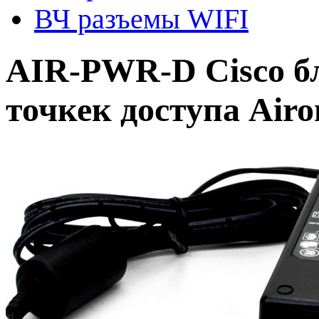
ВЧ разъемы WIFI
AIR-PWR-D Cisco б
точкек доступа Airo