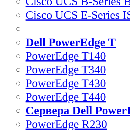
Cisco UCS B-Series B
Cisco UCS E-Series 
Dell PowerEdge T
PowerEdge T140
PowerEdge T340
PowerEdge T430
PowerEdge T440
Сервера Dell Power
PowerEdge R230