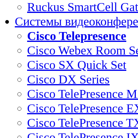
Ruckus SmartCell Ga
Системы видеоконфер
Cisco Telepresence
Cisco Webex Room Se
Cisco SX Quick Set
Cisco DX Series
Cisco TelePresence M
Cisco TelePresence E
Cisco TelePresence T
Cisco TelePresence I