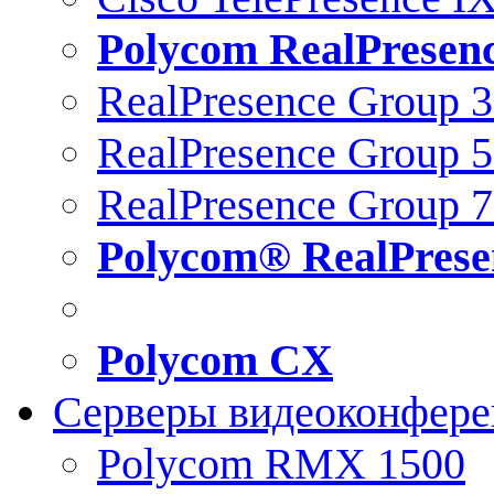
Polycom RealPresen
RealPresence Group 
RealPresence Group 
RealPresence Group 
Polycom® RealPrese
Polycom CX
Серверы видеоконфер
Polycom RMX 1500