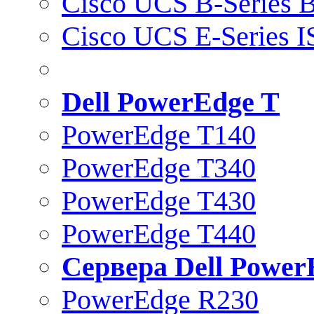
Cisco UCS B-Series B
Cisco UCS E-Series 
Dell PowerEdge T
PowerEdge T140
PowerEdge T340
PowerEdge T430
PowerEdge T440
Сервера Dell Power
PowerEdge R230