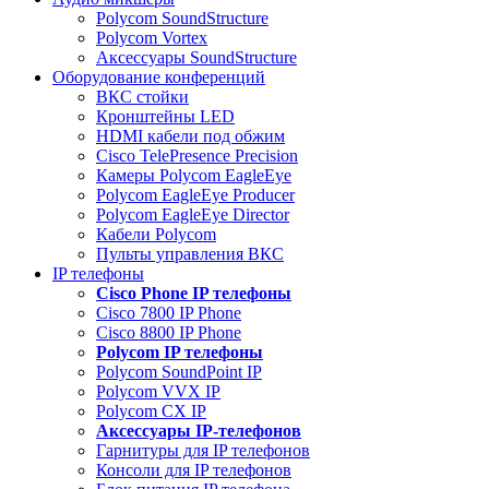
Polycom SoundStructure
Polycom Vortex
Аксессуары SoundStructure
Оборудование конференций
ВКС стойки
Кронштейны LED
HDMI кабели под обжим
Cisco TelePresence Precision
Камеры Polycom EagleEye
Polycom EagleEye Producer
Polycom EagleEye Director
Кабели Polycom
Пульты управления ВКС
IP телефоны
Сisco Phone IP телефоны
Cisco 7800 IP Phone
Cisco 8800 IP Phone
Polycom IP телефоны
Polycom SoundPoint IP
Polycom VVX IP
Polycom CX IP
Аксессуары IP-телефонов
Гарнитуры для IP телефонов
Консоли для IP телефонов