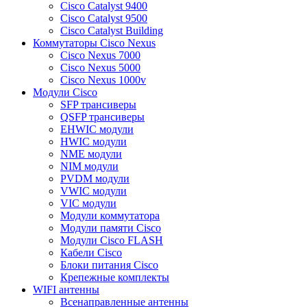
Cisco Catalyst 9400
Cisco Catalyst 9500
Cisco Catalyst Building
Коммутаторы Cisco Nexus
Cisco Nexus 7000
Cisco Nexus 5000
Cisco Nexus 1000v
Модули Cisco
SFP трансиверы
QSFP трансиверы
EHWIC модули
HWIC модули
NME модули
NIM модули
PVDM модули
VWIC модули
VIC модули
Модули коммутатора
Модули памяти Cisco
Модули Cisco FLASH
Кабели Cisco
Блоки питания Cisco
Крепежные комплекты
WIFI антенны
Всенаправленные антенны