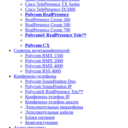
Cisco TelePresence TX Series
Cisco TelePresence IX5000
Polycom RealPresence
RealPresence Group 300
RealPresence Group 500
RealPresence Group 700
Polycom® RealPresence Trio™
Polycom CX
Серверы видеоконференций
Polycom RMX 1500
Polycom RMX 2000
Polycom RMX 4000
Polycom RSS 4000
Конференц-телефоны
Polycom SoundStation Duo
Polycom SoundStation IP
Polycom® RealPresence Trio™
Конференц-телефон IP
Конференц-телефон аналог
Дополнительные микрофоны
Дополнительные кабели
Блоки питания
Комплектующие
Аудио микшеры