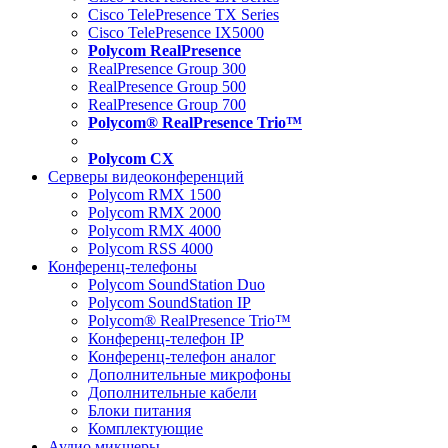
Cisco TelePresence TX Series
Cisco TelePresence IX5000
Polycom RealPresence
RealPresence Group 300
RealPresence Group 500
RealPresence Group 700
Polycom® RealPresence Trio™
Polycom CX
Серверы видеоконференций
Polycom RMX 1500
Polycom RMX 2000
Polycom RMX 4000
Polycom RSS 4000
Конференц-телефоны
Polycom SoundStation Duo
Polycom SoundStation IP
Polycom® RealPresence Trio™
Конференц-телефон IP
Конференц-телефон аналог
Дополнительные микрофоны
Дополнительные кабели
Блоки питания
Комплектующие
Аудио микшеры