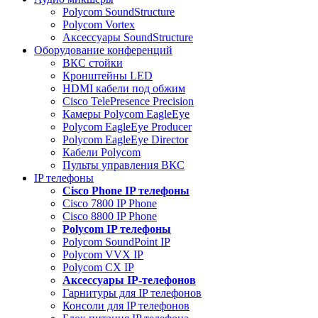
Polycom SoundStructure
Polycom Vortex
Аксессуары SoundStructure
Оборудование конференций
ВКС стойки
Кронштейны LED
HDMI кабели под обжим
Cisco TelePresence Precision
Камеры Polycom EagleEye
Polycom EagleEye Producer
Polycom EagleEye Director
Кабели Polycom
Пульты управления ВКС
IP телефоны
Сisco Phone IP телефоны
Cisco 7800 IP Phone
Cisco 8800 IP Phone
Polycom IP телефоны
Polycom SoundPoint IP
Polycom VVX IP
Polycom CX IP
Аксессуары IP-телефонов
Гарнитуры для IP телефонов
Консоли для IP телефонов