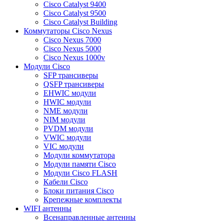
Cisco Catalyst 9400
Cisco Catalyst 9500
Cisco Catalyst Building
Коммутаторы Cisco Nexus
Cisco Nexus 7000
Cisco Nexus 5000
Cisco Nexus 1000v
Модули Cisco
SFP трансиверы
QSFP трансиверы
EHWIC модули
HWIC модули
NME модули
NIM модули
PVDM модули
VWIC модули
VIC модули
Модули коммутатора
Модули памяти Cisco
Модули Cisco FLASH
Кабели Cisco
Блоки питания Cisco
Крепежные комплекты
WIFI антенны
Всенаправленные антенны