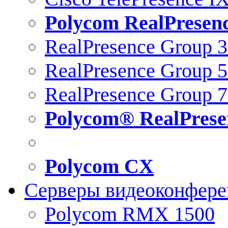
Polycom RealPresen
RealPresence Group 
RealPresence Group 
RealPresence Group 
Polycom® RealPrese
Polycom CX
Серверы видеоконфер
Polycom RMX 1500