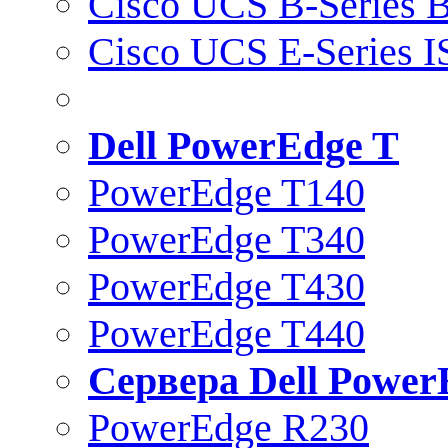
Cisco UCS B-Series B
Cisco UCS E-Series 
Dell PowerEdge T
PowerEdge T140
PowerEdge T340
PowerEdge T430
PowerEdge T440
Сервера Dell Power
PowerEdge R230