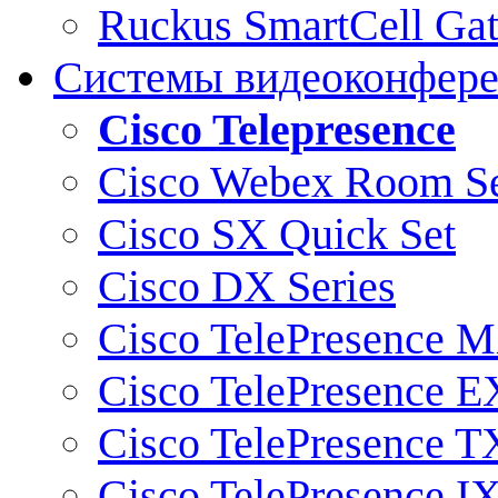
Ruckus SmartCell Ga
Системы видеоконфер
Cisco Telepresence
Cisco Webex Room Se
Cisco SX Quick Set
Cisco DX Series
Cisco TelePresence M
Cisco TelePresence E
Cisco TelePresence T
Cisco TelePresence I