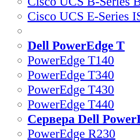
Cisco UCS B-Series B
Cisco UCS E-Series 
Dell PowerEdge T
PowerEdge T140
PowerEdge T340
PowerEdge T430
PowerEdge T440
Сервера Dell Power
PowerEdge R230