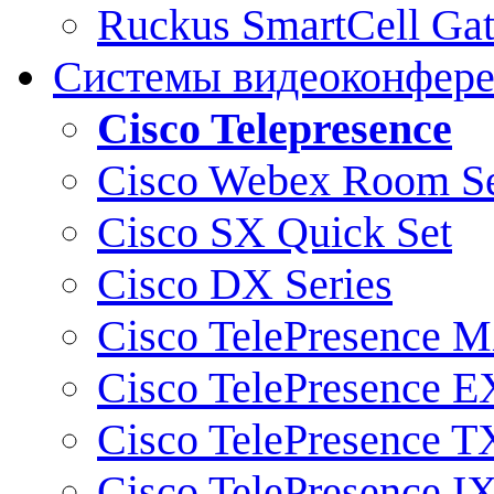
Ruckus SmartCell Ga
Системы видеоконфер
Cisco Telepresence
Cisco Webex Room Se
Cisco SX Quick Set
Cisco DX Series
Cisco TelePresence M
Cisco TelePresence E
Cisco TelePresence T
Cisco TelePresence I