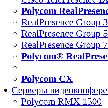
Polycom RealPresen
RealPresence Group 
RealPresence Group 
RealPresence Group 
Polycom® RealPrese
Polycom CX
Серверы видеоконфер
Polycom RMX 1500