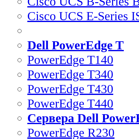
Cisco UCS B-Series B
Cisco UCS E-Series 
Dell PowerEdge T
PowerEdge T140
PowerEdge T340
PowerEdge T430
PowerEdge T440
Сервера Dell Power
PowerEdge R230