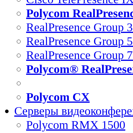
Polycom RealPresen
RealPresence Group 
RealPresence Group 
RealPresence Group 
Polycom® RealPrese
Polycom CX
Серверы видеоконфер
Polycom RMX 1500