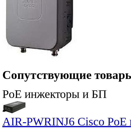
Сопутствующие товар
PoE инжекторы и БП
AIR-PWRINJ6 Cisco PoE и