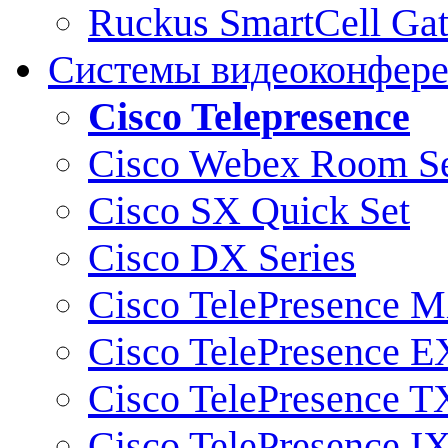
Ruckus SmartCell Ga
Системы видеоконфер
Cisco Telepresence
Cisco Webex Room Se
Cisco SX Quick Set
Cisco DX Series
Cisco TelePresence M
Cisco TelePresence E
Cisco TelePresence T
Cisco TelePresence I