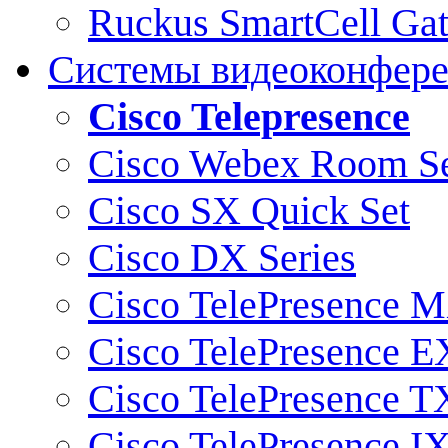
Ruckus SmartCell Ga
Системы видеоконфер
Cisco Telepresence
Cisco Webex Room Se
Cisco SX Quick Set
Cisco DX Series
Cisco TelePresence M
Cisco TelePresence E
Cisco TelePresence T
Cisco TelePresence I