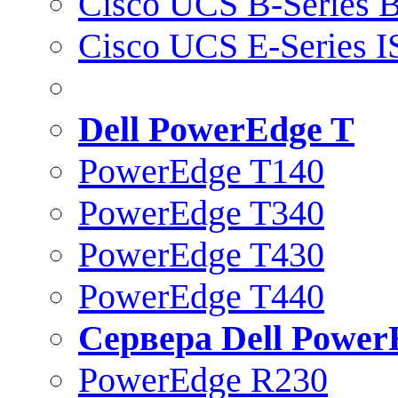
Cisco UCS B-Series B
Cisco UCS E-Series 
Dell PowerEdge T
PowerEdge T140
PowerEdge T340
PowerEdge T430
PowerEdge T440
Сервера Dell Power
PowerEdge R230