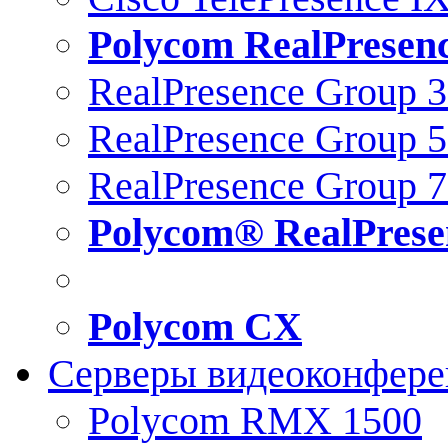
Polycom RealPresen
RealPresence Group 
RealPresence Group 
RealPresence Group 
Polycom® RealPrese
Polycom CX
Серверы видеоконфер
Polycom RMX 1500