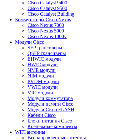
Cisco Catalyst 9400
Cisco Catalyst 9500
Cisco Catalyst Building
Коммутаторы Cisco Nexus
Cisco Nexus 7000
Cisco Nexus 5000
Cisco Nexus 1000v
Модули Cisco
SFP трансиверы
QSFP трансиверы
EHWIC модули
HWIC модули
NME модули
NIM модули
PVDM модули
VWIC модули
VIC модули
Модули коммутатора
Модули памяти Cisco
Модули Cisco FLASH
Кабели Cisco
Блоки питания Cisco
Крепежные комплекты
WIFI антенны
Всенаправленные антенны