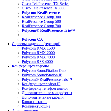
Cisco TelePresence TX Series
Cisco TelePresence IX5000
Polycom RealPresence
RealPresence Group 300
RealPresence Group 500
RealPresence Group 700
Polycom® RealPresence Trio™
Polycom CX
Серверы видеоконференций
Polycom RMX 1500
Polycom RMX 2000
Polycom RMX 4000
Polycom RSS 4000
Конференц-телефоны
Polycom SoundStation Duo
Polycom SoundStation IP
Polycom® RealPresence Trio™
Конференц-телефон IP
Конференц-телефон аналог
Дополнительные микрофоны
Дополнительные кабели
Блоки питания
Комплектующие
Аудио микшеры