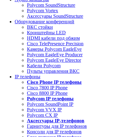
Polycom SoundStructure
Polycom Vortex
Аксессуары SoundStructure
Оборудование конференций
ВКС стойки
Кронштейны LED
HDMI кабели под обжим
Cisco TelePresence Precision
Камеры Polycom EagleEye
Polycom EagleEye Producer
Polycom EagleEye Director
Кабели Polycom
Пульты управления ВКС
IP телефоны
Сisco Phone IP телефоны
Cisco 7800 IP Phone
Cisco 8800 IP Phone
Polycom IP телефоны
Polycom SoundPoint IP
Polycom VVX IP
Polycom CX IP
Аксессуары IP-телефонов
Гарнитуры для IP телефонов
Консоли для IP телефонов