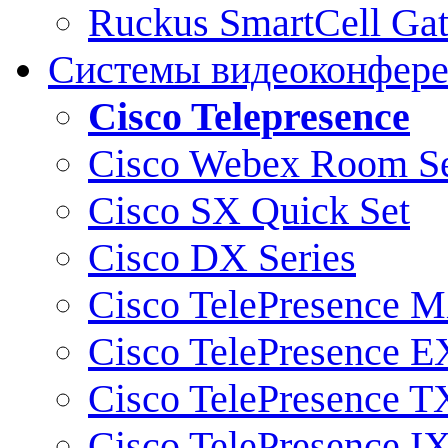
Ruckus SmartCell Ga
Системы видеоконфер
Cisco Telepresence
Cisco Webex Room Se
Cisco SX Quick Set
Cisco DX Series
Cisco TelePresence M
Cisco TelePresence E
Cisco TelePresence T
Cisco TelePresence I