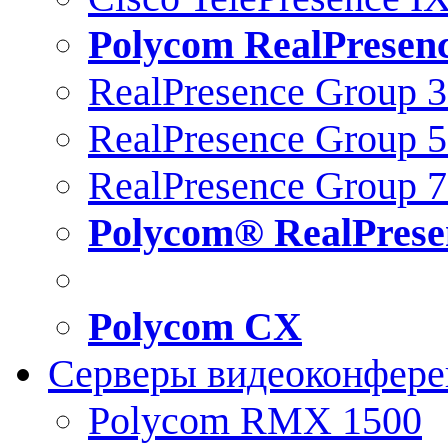
Polycom RealPresen
RealPresence Group 
RealPresence Group 
RealPresence Group 
Polycom® RealPrese
Polycom CX
Серверы видеоконфер
Polycom RMX 1500