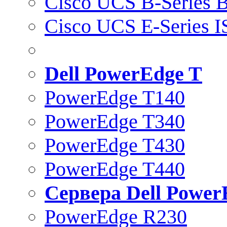
Cisco UCS B-Series B
Cisco UCS E-Series 
Dell PowerEdge T
PowerEdge T140
PowerEdge T340
PowerEdge T430
PowerEdge T440
Сервера Dell Power
PowerEdge R230