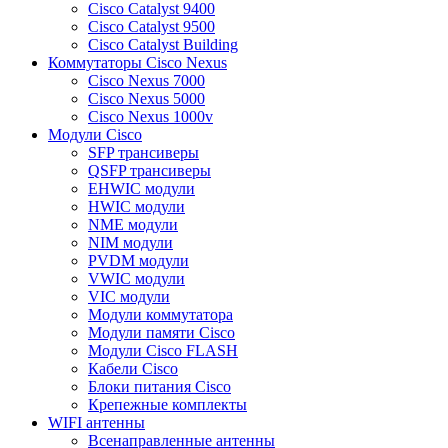
Cisco Catalyst 9400
Cisco Catalyst 9500
Cisco Catalyst Building
Коммутаторы Cisco Nexus
Cisco Nexus 7000
Cisco Nexus 5000
Cisco Nexus 1000v
Модули Cisco
SFP трансиверы
QSFP трансиверы
EHWIC модули
HWIC модули
NME модули
NIM модули
PVDM модули
VWIC модули
VIC модули
Модули коммутатора
Модули памяти Cisco
Модули Cisco FLASH
Кабели Cisco
Блоки питания Cisco
Крепежные комплекты
WIFI антенны
Всенаправленные антенны