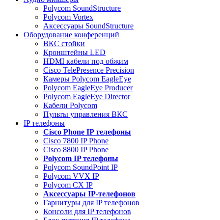
Polycom SoundStructure
Polycom Vortex
Аксессуары SoundStructure
Оборудование конференций
ВКС стойки
Кронштейны LED
HDMI кабели под обжим
Cisco TelePresence Precision
Камеры Polycom EagleEye
Polycom EagleEye Producer
Polycom EagleEye Director
Кабели Polycom
Пульты управления ВКС
IP телефоны
Сisco Phone IP телефоны
Cisco 7800 IP Phone
Cisco 8800 IP Phone
Polycom IP телефоны
Polycom SoundPoint IP
Polycom VVX IP
Polycom CX IP
Аксессуары IP-телефонов
Гарнитуры для IP телефонов
Консоли для IP телефонов