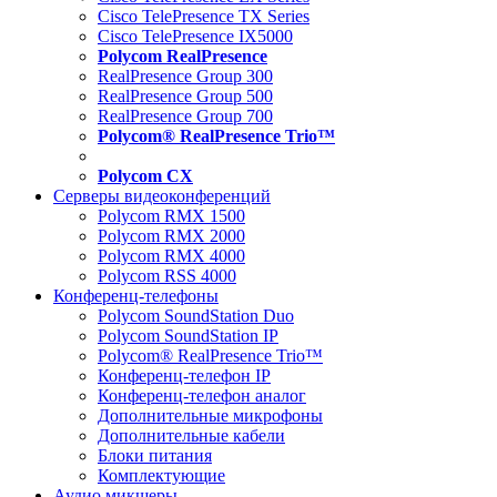
Cisco TelePresence TX Series
Cisco TelePresence IX5000
Polycom RealPresence
RealPresence Group 300
RealPresence Group 500
RealPresence Group 700
Polycom® RealPresence Trio™
Polycom CX
Серверы видеоконференций
Polycom RMX 1500
Polycom RMX 2000
Polycom RMX 4000
Polycom RSS 4000
Конференц-телефоны
Polycom SoundStation Duo
Polycom SoundStation IP
Polycom® RealPresence Trio™
Конференц-телефон IP
Конференц-телефон аналог
Дополнительные микрофоны
Дополнительные кабели
Блоки питания
Комплектующие
Аудио микшеры