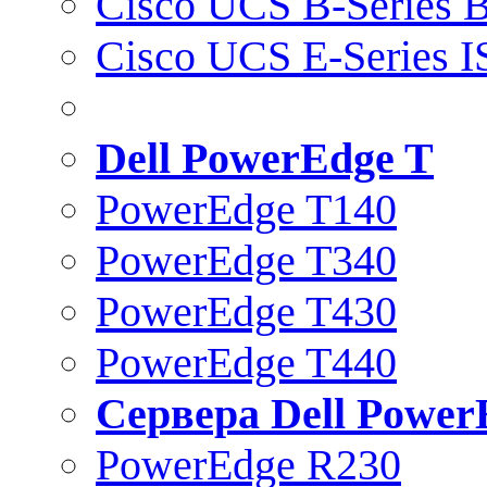
Cisco UCS B-Series B
Cisco UCS E-Series 
Dell PowerEdge T
PowerEdge T140
PowerEdge T340
PowerEdge T430
PowerEdge T440
Сервера Dell Power
PowerEdge R230