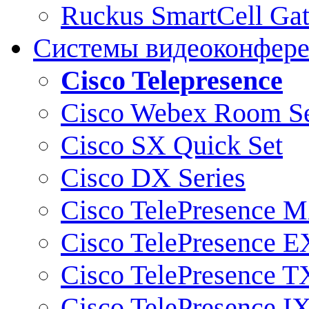
Ruckus SmartCell Ga
Системы видеоконфер
Cisco Telepresence
Cisco Webex Room Se
Cisco SX Quick Set
Cisco DX Series
Cisco TelePresence M
Cisco TelePresence E
Cisco TelePresence T
Cisco TelePresence I