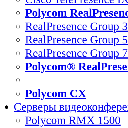
Polycom RealPresen
RealPresence Group 
RealPresence Group 
RealPresence Group 
Polycom® RealPrese
Polycom CX
Серверы видеоконфер
Polycom RMX 1500