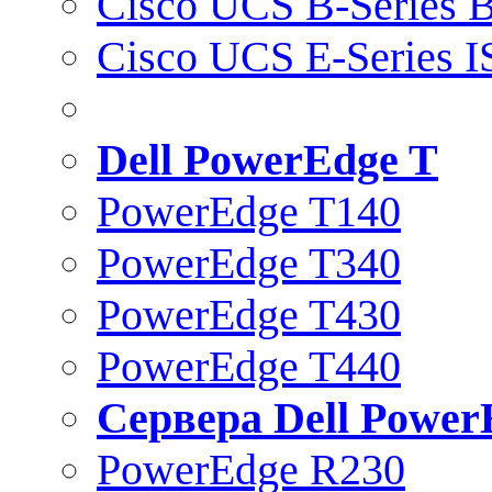
Cisco UCS B-Series B
Cisco UCS E-Series 
Dell PowerEdge T
PowerEdge T140
PowerEdge T340
PowerEdge T430
PowerEdge T440
Сервера Dell Power
PowerEdge R230