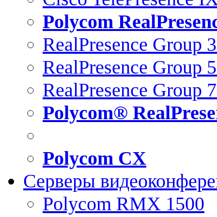
Polycom RealPresen
RealPresence Group 
RealPresence Group 
RealPresence Group 
Polycom® RealPrese
Polycom CX
Серверы видеоконфер
Polycom RMX 1500