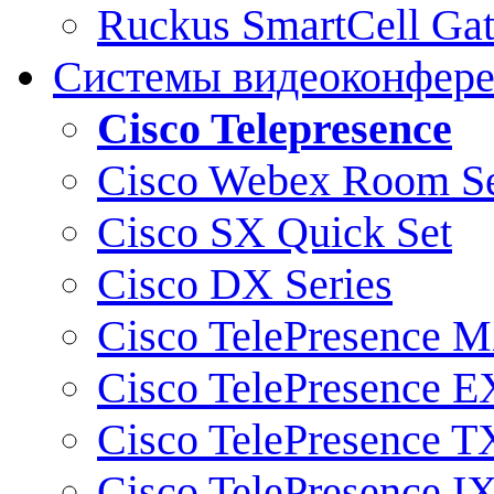
Ruckus SmartCell Ga
Системы видеоконфер
Cisco Telepresence
Cisco Webex Room Se
Cisco SX Quick Set
Cisco DX Series
Cisco TelePresence M
Cisco TelePresence E
Cisco TelePresence T
Cisco TelePresence I