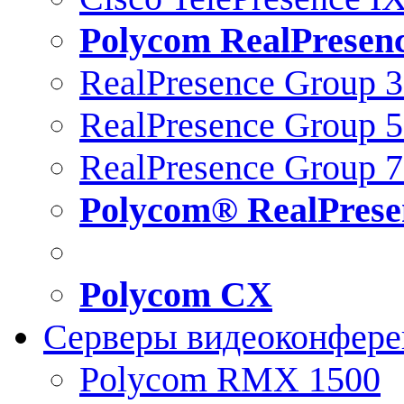
Polycom RealPresen
RealPresence Group 
RealPresence Group 
RealPresence Group 
Polycom® RealPrese
Polycom CX
Серверы видеоконфер
Polycom RMX 1500