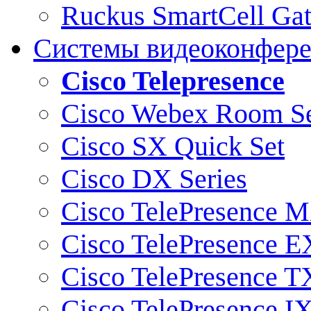
Ruckus SmartCell Ga
Системы видеоконфер
Cisco Telepresence
Cisco Webex Room Se
Cisco SX Quick Set
Cisco DX Series
Cisco TelePresence M
Cisco TelePresence E
Cisco TelePresence T
Cisco TelePresence I