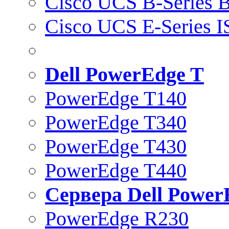
Cisco UCS B-Series B
Cisco UCS E-Series 
Dell PowerEdge T
PowerEdge T140
PowerEdge T340
PowerEdge T430
PowerEdge T440
Сервера Dell Power
PowerEdge R230