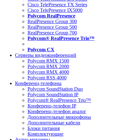
Cisco TelePresence TX Series
Cisco TelePresence IX5000
Polycom RealPresence
RealPresence Group 300
RealPresence Group 500
RealPresence Group 700
Polycom® RealPresence Trio™
Polycom CX
Серверы видеоконференций
Polycom RMX 1500
Polycom RMX 2000
Polycom RMX 4000
Polycom RSS 4000
Конференц-телефоны
Polycom SoundStation Duo
Polycom SoundStation IP
Polycom® RealPresence Trio™
Конференц-телефон IP
Конференц-телефон аналог
Дополнительные микрофоны
Дополнительные кабели
Блоки питания
Комплектующие
Аудио микшеры