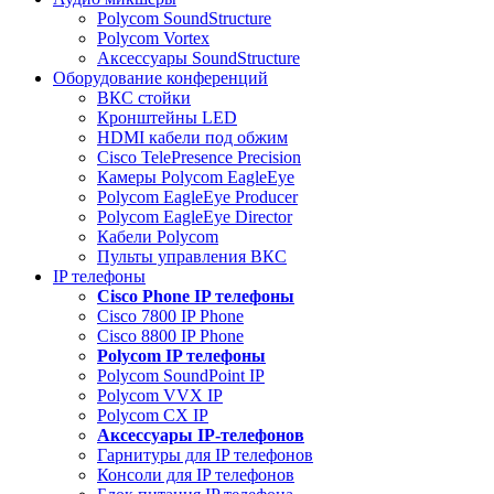
Polycom SoundStructure
Polycom Vortex
Аксессуары SoundStructure
Оборудование конференций
ВКС стойки
Кронштейны LED
HDMI кабели под обжим
Cisco TelePresence Precision
Камеры Polycom EagleEye
Polycom EagleEye Producer
Polycom EagleEye Director
Кабели Polycom
Пульты управления ВКС
IP телефоны
Сisco Phone IP телефоны
Cisco 7800 IP Phone
Cisco 8800 IP Phone
Polycom IP телефоны
Polycom SoundPoint IP
Polycom VVX IP
Polycom CX IP
Аксессуары IP-телефонов
Гарнитуры для IP телефонов
Консоли для IP телефонов