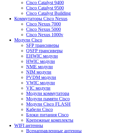
Cisco Catalyst 9400
Cisco Catalyst 9500
Cisco Catalyst Building
Коммутаторы Cisco Nexus
Cisco Nexus 7000
Cisco Nexus 5000
Cisco Nexus 1000v
Модули Cisco
SFP трансиверы
QSFP трансиверы
EHWIC модули
HWIC модули
NME модули
NIM модули
PVDM модули
VWIC модули
VIC модули
Модули коммутатора
Модули памяти Cisco
Модули Cisco FLASH
Кабели Cisco
Блоки питания Cisco
Крепежные комплекты
WIFI антенны
Всенаправленные антенны