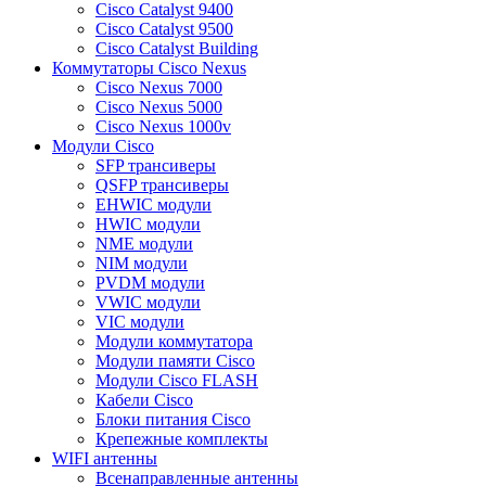
Cisco Catalyst 9400
Cisco Catalyst 9500
Cisco Catalyst Building
Коммутаторы Cisco Nexus
Cisco Nexus 7000
Cisco Nexus 5000
Cisco Nexus 1000v
Модули Cisco
SFP трансиверы
QSFP трансиверы
EHWIC модули
HWIC модули
NME модули
NIM модули
PVDM модули
VWIC модули
VIC модули
Модули коммутатора
Модули памяти Cisco
Модули Cisco FLASH
Кабели Cisco
Блоки питания Cisco
Крепежные комплекты
WIFI антенны
Всенаправленные антенны