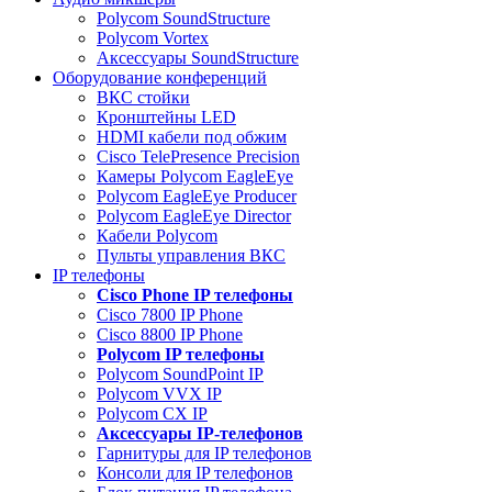
Polycom SoundStructure
Polycom Vortex
Аксессуары SoundStructure
Оборудование конференций
ВКС стойки
Кронштейны LED
HDMI кабели под обжим
Cisco TelePresence Precision
Камеры Polycom EagleEye
Polycom EagleEye Producer
Polycom EagleEye Director
Кабели Polycom
Пульты управления ВКС
IP телефоны
Сisco Phone IP телефоны
Cisco 7800 IP Phone
Cisco 8800 IP Phone
Polycom IP телефоны
Polycom SoundPoint IP
Polycom VVX IP
Polycom CX IP
Аксессуары IP-телефонов
Гарнитуры для IP телефонов
Консоли для IP телефонов