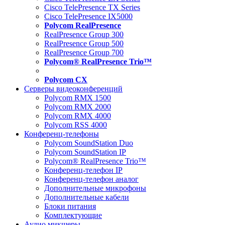
Cisco TelePresence TX Series
Cisco TelePresence IX5000
Polycom RealPresence
RealPresence Group 300
RealPresence Group 500
RealPresence Group 700
Polycom® RealPresence Trio™
Polycom CX
Серверы видеоконференций
Polycom RMX 1500
Polycom RMX 2000
Polycom RMX 4000
Polycom RSS 4000
Конференц-телефоны
Polycom SoundStation Duo
Polycom SoundStation IP
Polycom® RealPresence Trio™
Конференц-телефон IP
Конференц-телефон аналог
Дополнительные микрофоны
Дополнительные кабели
Блоки питания
Комплектующие
Аудио микшеры