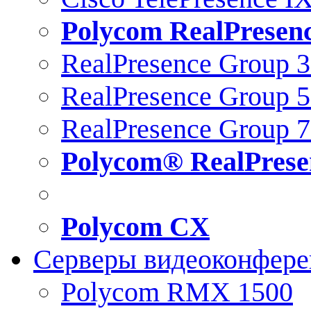
Polycom RealPresen
RealPresence Group 
RealPresence Group 
RealPresence Group 
Polycom® RealPrese
Polycom CX
Серверы видеоконфер
Polycom RMX 1500