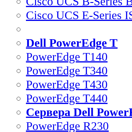
Cisco UCS B-Series B
Cisco UCS E-Series 
Dell PowerEdge T
PowerEdge T140
PowerEdge T340
PowerEdge T430
PowerEdge T440
Сервера Dell Power
PowerEdge R230