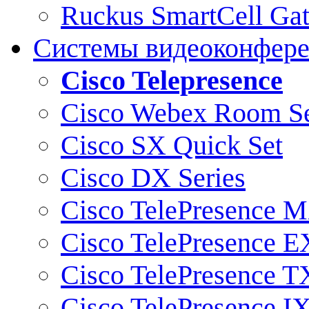
Ruckus SmartCell Ga
Системы видеоконфер
Cisco Telepresence
Cisco Webex Room Se
Cisco SX Quick Set
Cisco DX Series
Cisco TelePresence M
Cisco TelePresence E
Cisco TelePresence T
Cisco TelePresence I