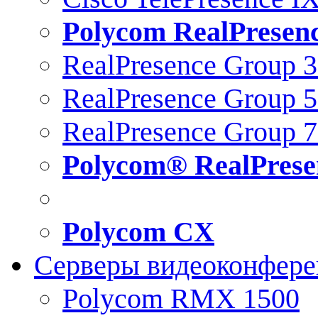
Polycom RealPresen
RealPresence Group 
RealPresence Group 
RealPresence Group 
Polycom® RealPrese
Polycom CX
Серверы видеоконфер
Polycom RMX 1500