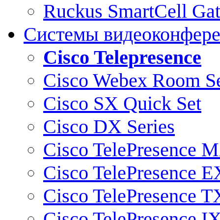
Ruckus SmartCell Ga
Системы видеоконфер
Cisco Telepresence
Cisco Webex Room Se
Cisco SX Quick Set
Cisco DX Series
Cisco TelePresence M
Cisco TelePresence E
Cisco TelePresence T
Cisco TelePresence I