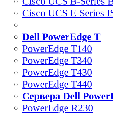
Cisco UCS B-Series B
Cisco UCS E-Series 
Dell PowerEdge T
PowerEdge T140
PowerEdge T340
PowerEdge T430
PowerEdge T440
Сервера Dell Power
PowerEdge R230