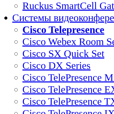
Ruckus SmartCell Ga
Системы видеоконфер
Cisco Telepresence
Cisco Webex Room Se
Cisco SX Quick Set
Cisco DX Series
Cisco TelePresence M
Cisco TelePresence E
Cisco TelePresence T
Cisco TelePresence I