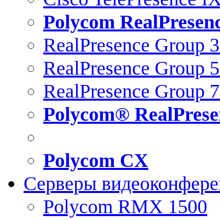
Polycom RealPresen
RealPresence Group 
RealPresence Group 
RealPresence Group 
Polycom® RealPrese
Polycom CX
Серверы видеоконфер
Polycom RMX 1500