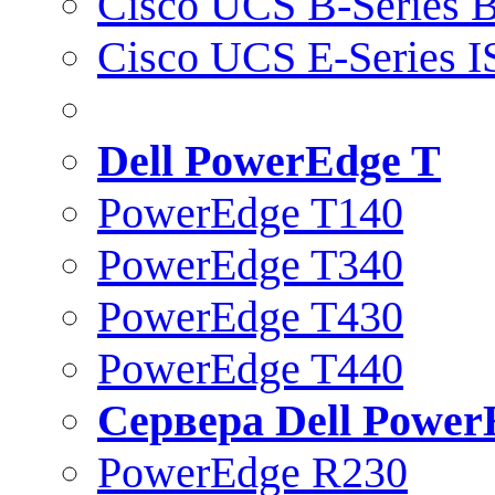
Cisco UCS B-Series B
Cisco UCS E-Series 
Dell PowerEdge T
PowerEdge T140
PowerEdge T340
PowerEdge T430
PowerEdge T440
Сервера Dell Power
PowerEdge R230