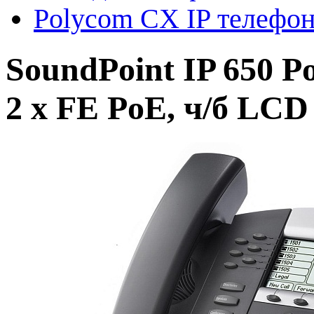
Polycom CX IP телефо
SoundPoint IP 650 P
2 x FE PoE, ч/б LCD