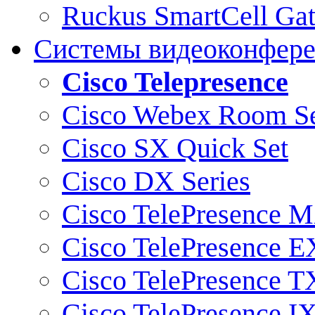
Ruckus SmartCell Ga
Системы видеоконфер
Cisco Telepresence
Cisco Webex Room Se
Cisco SX Quick Set
Cisco DX Series
Cisco TelePresence M
Cisco TelePresence E
Cisco TelePresence T
Cisco TelePresence I