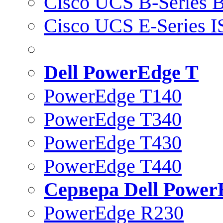
Cisco UCS B-Series B
Cisco UCS E-Series 
Dell PowerEdge T
PowerEdge T140
PowerEdge T340
PowerEdge T430
PowerEdge T440
Сервера Dell Power
PowerEdge R230