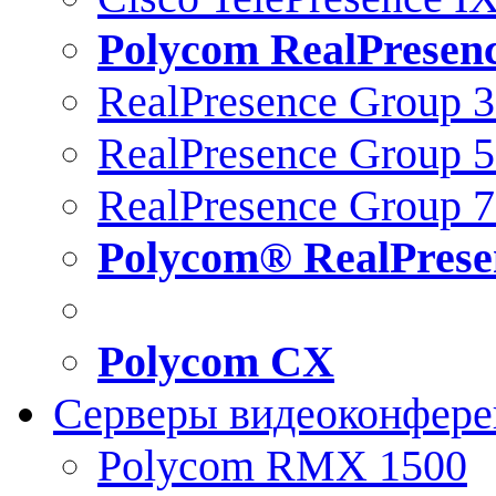
Polycom RealPresen
RealPresence Group 
RealPresence Group 
RealPresence Group 
Polycom® RealPrese
Polycom CX
Серверы видеоконфер
Polycom RMX 1500