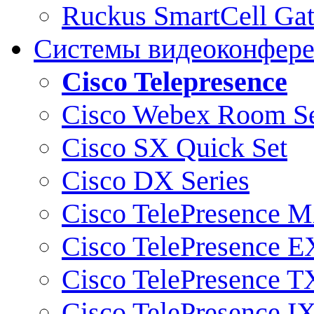
Ruckus SmartCell Ga
Системы видеоконфер
Cisco Telepresence
Cisco Webex Room Se
Cisco SX Quick Set
Cisco DX Series
Cisco TelePresence M
Cisco TelePresence E
Cisco TelePresence T
Cisco TelePresence I