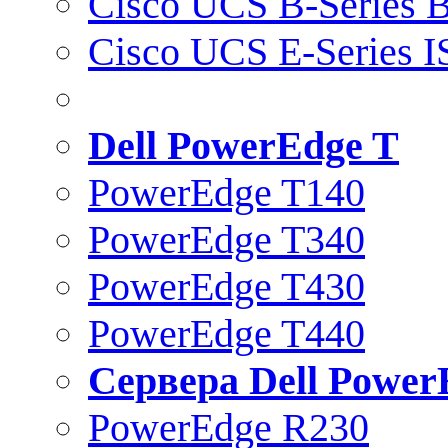
Cisco UCS B-Series B
Cisco UCS E-Series 
Dell PowerEdge T
PowerEdge T140
PowerEdge T340
PowerEdge T430
PowerEdge T440
Сервера Dell Power
PowerEdge R230