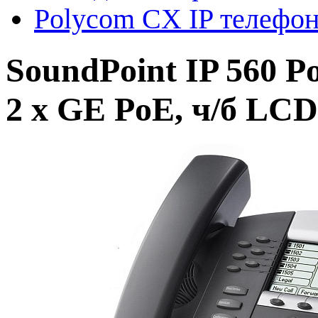
Polycom CX IP телефо
SoundPoint IP 560 P
2 x GE PoE, ч/б LCD