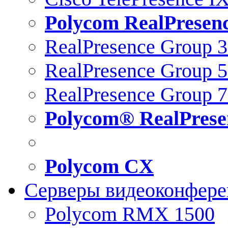
Polycom RealPresen
RealPresence Group 
RealPresence Group 
RealPresence Group 
Polycom® RealPrese
Polycom CX
Серверы видеоконфер
Polycom RMX 1500