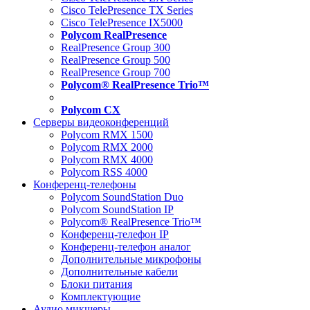
Cisco TelePresence TX Series
Cisco TelePresence IX5000
Polycom RealPresence
RealPresence Group 300
RealPresence Group 500
RealPresence Group 700
Polycom® RealPresence Trio™
Polycom CX
Серверы видеоконференций
Polycom RMX 1500
Polycom RMX 2000
Polycom RMX 4000
Polycom RSS 4000
Конференц-телефоны
Polycom SoundStation Duo
Polycom SoundStation IP
Polycom® RealPresence Trio™
Конференц-телефон IP
Конференц-телефон аналог
Дополнительные микрофоны
Дополнительные кабели
Блоки питания
Комплектующие
Аудио микшеры