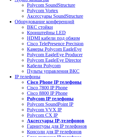
Polycom SoundStructure
Polycom Vortex
Аксессуары SoundStructure
Оборудование конференций
ВКС стойки
Кронштейны LED
HDMI кабели под обжим
Cisco TelePresence Precision
Камеры Polycom EagleEye
Polycom EagleEye Producer
Polycom EagleEye Director
Кабели Polycom
Пульты управления ВКС
IP телефоны
Сisco Phone IP телефоны
Cisco 7800 IP Phone
Cisco 8800 IP Phone
Polycom IP телефоны
Polycom SoundPoint IP
Polycom VVX IP
Polycom CX IP
Аксессуары IP-телефонов
Гарнитуры для IP телефонов
Консоли для IP телефонов