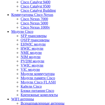
Cisco Catalyst 9400
Cisco Catalyst 9500
Cisco Catalyst Building
Коммутаторы Cisco Nexus
Cisco Nexus 7000
Cisco Nexus 5000
Cisco Nexus 1000v
Модули Cisco
SFP трансиверы
QSFP трансиверы
EHWIC модули
HWIC модули
NME модули
NIM модули
PVDM модули
VWIC модули
VIC модули
Модули коммутатора
Модули памяти Cisco
Модули Cisco FLASH
Кабели Cisco
Блоки питания Cisco
Крепежные комплекты
WIFI антенны
Всенаправленные антенны