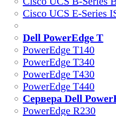
Cisco UCS B-Series B
Cisco UCS E-Series 
Dell PowerEdge T
PowerEdge T140
PowerEdge T340
PowerEdge T430
PowerEdge T440
Сервера Dell Power
PowerEdge R230