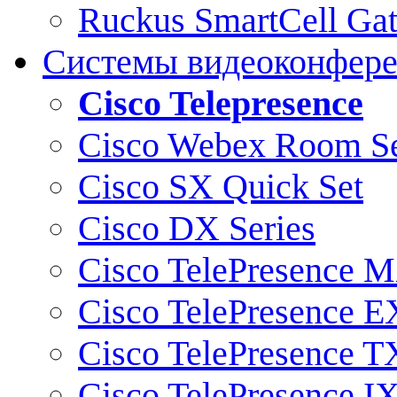
Ruckus SmartCell Ga
Системы видеоконфер
Cisco Telepresence
Cisco Webex Room Se
Cisco SX Quick Set
Cisco DX Series
Cisco TelePresence M
Cisco TelePresence E
Cisco TelePresence T
Cisco TelePresence I