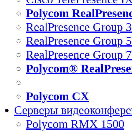
Polycom RealPresen
RealPresence Group 
RealPresence Group 
RealPresence Group 
Polycom® RealPrese
Polycom CX
Серверы видеоконфер
Polycom RMX 1500