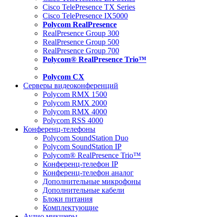
Cisco TelePresence TX Series
Cisco TelePresence IX5000
Polycom RealPresence
RealPresence Group 300
RealPresence Group 500
RealPresence Group 700
Polycom® RealPresence Trio™
Polycom CX
Серверы видеоконференций
Polycom RMX 1500
Polycom RMX 2000
Polycom RMX 4000
Polycom RSS 4000
Конференц-телефоны
Polycom SoundStation Duo
Polycom SoundStation IP
Polycom® RealPresence Trio™
Конференц-телефон IP
Конференц-телефон аналог
Дополнительные микрофоны
Дополнительные кабели
Блоки питания
Комплектующие
Аудио микшеры