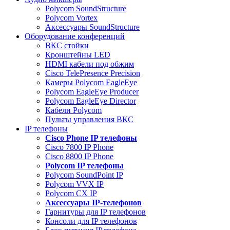
Polycom SoundStructure
Polycom Vortex
Аксессуары SoundStructure
Оборудование конференций
ВКС стойки
Кронштейны LED
HDMI кабели под обжим
Cisco TelePresence Precision
Камеры Polycom EagleEye
Polycom EagleEye Producer
Polycom EagleEye Director
Кабели Polycom
Пульты управления ВКС
IP телефоны
Сisco Phone IP телефоны
Cisco 7800 IP Phone
Cisco 8800 IP Phone
Polycom IP телефоны
Polycom SoundPoint IP
Polycom VVX IP
Polycom CX IP
Аксессуары IP-телефонов
Гарнитуры для IP телефонов
Консоли для IP телефонов