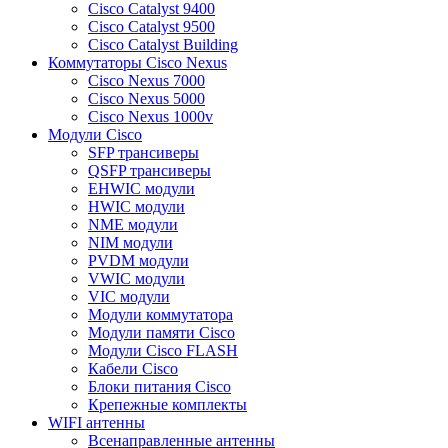
Cisco Catalyst 9400
Cisco Catalyst 9500
Cisco Catalyst Building
Коммутаторы Cisco Nexus
Cisco Nexus 7000
Cisco Nexus 5000
Cisco Nexus 1000v
Модули Cisco
SFP трансиверы
QSFP трансиверы
EHWIC модули
HWIC модули
NME модули
NIM модули
PVDM модули
VWIC модули
VIC модули
Модули коммутатора
Модули памяти Cisco
Модули Cisco FLASH
Кабели Cisco
Блоки питания Cisco
Крепежные комплекты
WIFI антенны
Всенаправленные антенны