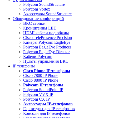
Polycom SoundStructure
Polycom Vortex
Аксессуары SoundStructure
Оборудование конференций
ВКС стойки
Кронштейны LED
HDMI кабели под обжим
Cisco TelePresence Precision
Камеры Polycom EagleEye
Polycom EagleEye Producer
Polycom EagleEye Director
Кабели Polycom
Пульты управления ВКС
IP телефоны
Сisco Phone IP телефоны
Cisco 7800 IP Phone
Cisco 8800 IP Phone
Polycom IP телефоны
Polycom SoundPoint IP
Polycom VVX IP
Polycom CX IP
Аксессуары IP-телефонов
Гарнитуры для IP телефонов
Консоли для IP телефонов