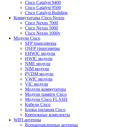
Cisco Catalyst 9400
Cisco Catalyst 9500
Cisco Catalyst Building
Коммутаторы Cisco Nexus
Cisco Nexus 7000
Cisco Nexus 5000
Cisco Nexus 1000v
Модули Cisco
SFP трансиверы
QSFP трансиверы
EHWIC модули
HWIC модули
NME модули
NIM модули
PVDM модули
VWIC модули
VIC модули
Модули коммутатора
Модули памяти Cisco
Модули Cisco FLASH
Кабели Cisco
Блоки питания Cisco
Крепежные комплекты
WIFI антенны
Всенаправленные антенны