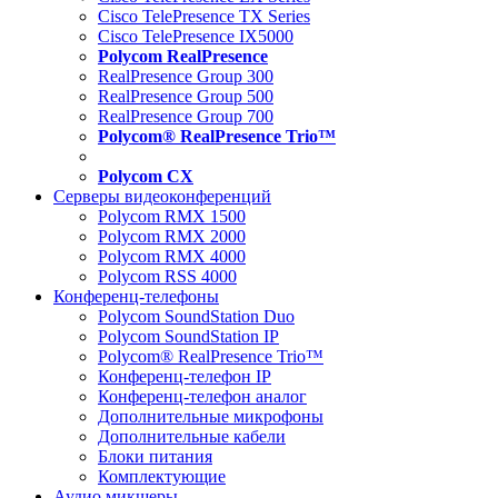
Cisco TelePresence TX Series
Cisco TelePresence IX5000
Polycom RealPresence
RealPresence Group 300
RealPresence Group 500
RealPresence Group 700
Polycom® RealPresence Trio™
Polycom CX
Серверы видеоконференций
Polycom RMX 1500
Polycom RMX 2000
Polycom RMX 4000
Polycom RSS 4000
Конференц-телефоны
Polycom SoundStation Duo
Polycom SoundStation IP
Polycom® RealPresence Trio™
Конференц-телефон IP
Конференц-телефон аналог
Дополнительные микрофоны
Дополнительные кабели
Блоки питания
Комплектующие
Аудио микшеры