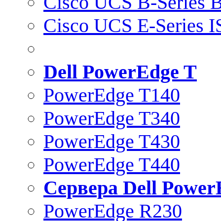
Cisco UCS B-Series B
Cisco UCS E-Series 
Dell PowerEdge T
PowerEdge T140
PowerEdge T340
PowerEdge T430
PowerEdge T440
Сервера Dell Power
PowerEdge R230