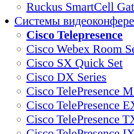
Ruckus SmartCell Ga
Системы видеоконфер
Cisco Telepresence
Cisco Webex Room Se
Cisco SX Quick Set
Cisco DX Series
Cisco TelePresence M
Cisco TelePresence E
Cisco TelePresence T
Cisco TelePresence I