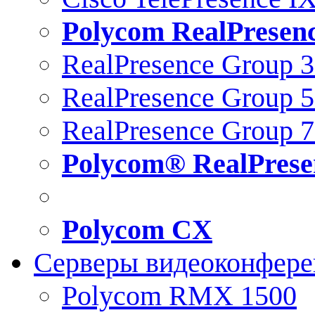
Polycom RealPresen
RealPresence Group 
RealPresence Group 
RealPresence Group 
Polycom® RealPrese
Polycom CX
Серверы видеоконфер
Polycom RMX 1500