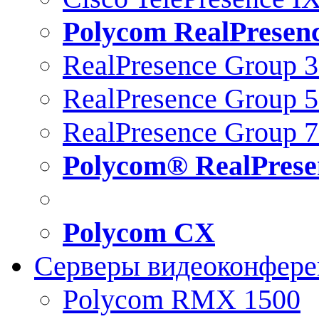
Polycom RealPresen
RealPresence Group 
RealPresence Group 
RealPresence Group 
Polycom® RealPrese
Polycom CX
Серверы видеоконфер
Polycom RMX 1500