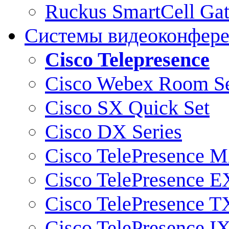
Ruckus SmartCell Ga
Системы видеоконфер
Cisco Telepresence
Cisco Webex Room Se
Cisco SX Quick Set
Cisco DX Series
Cisco TelePresence M
Cisco TelePresence E
Cisco TelePresence T
Cisco TelePresence I