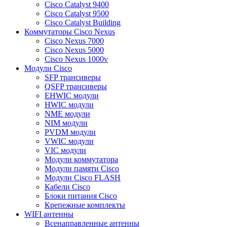
Cisco Catalyst 9400
Cisco Catalyst 9500
Cisco Catalyst Building
Коммутаторы Cisco Nexus
Cisco Nexus 7000
Cisco Nexus 5000
Cisco Nexus 1000v
Модули Cisco
SFP трансиверы
QSFP трансиверы
EHWIC модули
HWIC модули
NME модули
NIM модули
PVDM модули
VWIC модули
VIC модули
Модули коммутатора
Модули памяти Cisco
Модули Cisco FLASH
Кабели Cisco
Блоки питания Cisco
Крепежные комплекты
WIFI антенны
Всенаправленные антенны