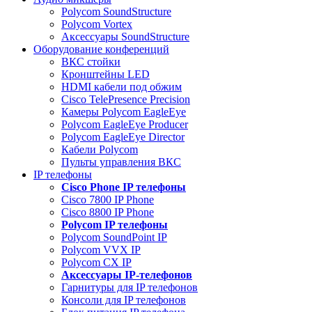
Polycom SoundStructure
Polycom Vortex
Аксессуары SoundStructure
Оборудование конференций
ВКС стойки
Кронштейны LED
HDMI кабели под обжим
Cisco TelePresence Precision
Камеры Polycom EagleEye
Polycom EagleEye Producer
Polycom EagleEye Director
Кабели Polycom
Пульты управления ВКС
IP телефоны
Сisco Phone IP телефоны
Cisco 7800 IP Phone
Cisco 8800 IP Phone
Polycom IP телефоны
Polycom SoundPoint IP
Polycom VVX IP
Polycom CX IP
Аксессуары IP-телефонов
Гарнитуры для IP телефонов
Консоли для IP телефонов