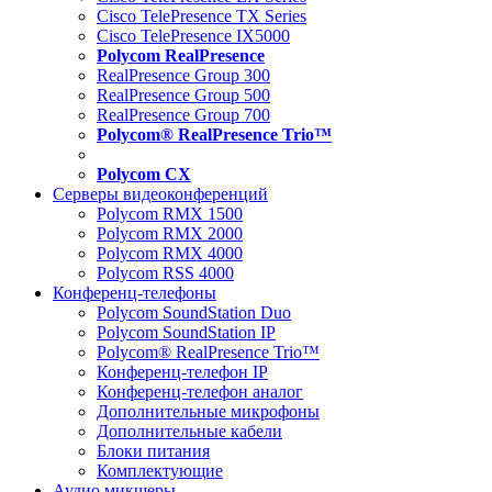
Cisco TelePresence TX Series
Cisco TelePresence IX5000
Polycom RealPresence
RealPresence Group 300
RealPresence Group 500
RealPresence Group 700
Polycom® RealPresence Trio™
Polycom CX
Серверы видеоконференций
Polycom RMX 1500
Polycom RMX 2000
Polycom RMX 4000
Polycom RSS 4000
Конференц-телефоны
Polycom SoundStation Duo
Polycom SoundStation IP
Polycom® RealPresence Trio™
Конференц-телефон IP
Конференц-телефон аналог
Дополнительные микрофоны
Дополнительные кабели
Блоки питания
Комплектующие
Аудио микшеры