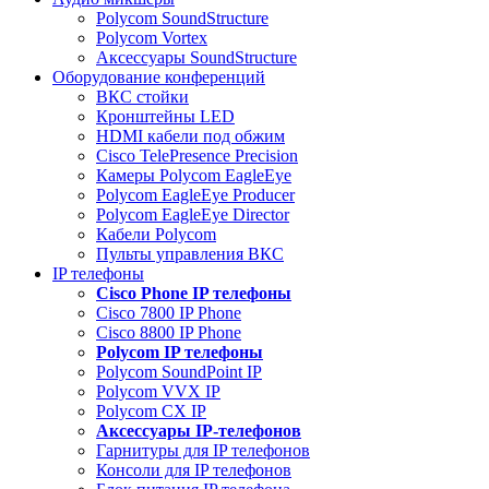
Polycom SoundStructure
Polycom Vortex
Аксессуары SoundStructure
Оборудование конференций
ВКС стойки
Кронштейны LED
HDMI кабели под обжим
Cisco TelePresence Precision
Камеры Polycom EagleEye
Polycom EagleEye Producer
Polycom EagleEye Director
Кабели Polycom
Пульты управления ВКС
IP телефоны
Сisco Phone IP телефоны
Cisco 7800 IP Phone
Cisco 8800 IP Phone
Polycom IP телефоны
Polycom SoundPoint IP
Polycom VVX IP
Polycom CX IP
Аксессуары IP-телефонов
Гарнитуры для IP телефонов
Консоли для IP телефонов