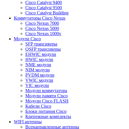
Cisco Catalyst 9400
Cisco Catalyst 9500
Cisco Catalyst Building
Коммутаторы Cisco Nexus
Cisco Nexus 7000
Cisco Nexus 5000
Cisco Nexus 1000v
Модули Cisco
SFP трансиверы
QSFP трансиверы
EHWIC модули
HWIC модули
NME модули
NIM модули
PVDM модули
VWIC модули
VIC модули
Модули коммутатора
Модули памяти Cisco
Модули Cisco FLASH
Кабели Cisco
Блоки питания Cisco
Крепежные комплекты
WIFI антенны
Всенаправленные антенны