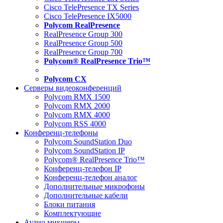
Cisco TelePresence TX Series
Cisco TelePresence IX5000
Polycom RealPresence
RealPresence Group 300
RealPresence Group 500
RealPresence Group 700
Polycom® RealPresence Trio™
Polycom CX
Серверы видеоконференций
Polycom RMX 1500
Polycom RMX 2000
Polycom RMX 4000
Polycom RSS 4000
Конференц-телефоны
Polycom SoundStation Duo
Polycom SoundStation IP
Polycom® RealPresence Trio™
Конференц-телефон IP
Конференц-телефон аналог
Дополнительные микрофоны
Дополнительные кабели
Блоки питания
Комплектующие
Аудио микшеры