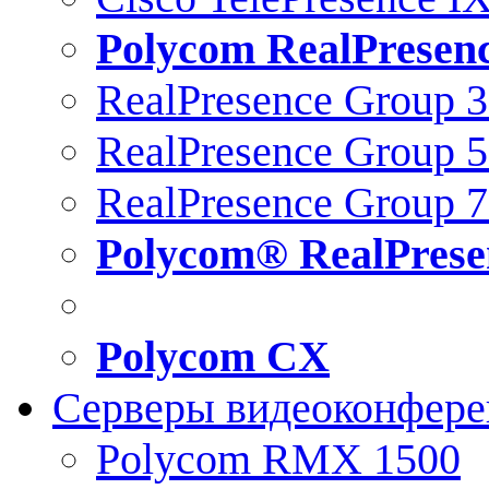
Polycom RealPresen
RealPresence Group 
RealPresence Group 
RealPresence Group 
Polycom® RealPrese
Polycom CX
Серверы видеоконфер
Polycom RMX 1500