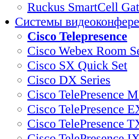
Ruckus SmartCell Ga
Системы видеоконфер
Cisco Telepresence
Cisco Webex Room Se
Cisco SX Quick Set
Cisco DX Series
Cisco TelePresence M
Cisco TelePresence E
Cisco TelePresence T
Cisco TelePresence I