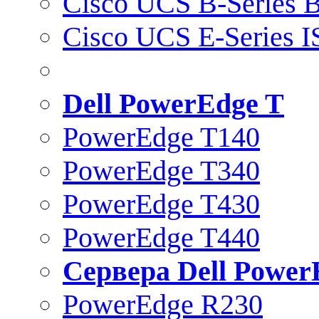
Cisco UCS B-Series B
Cisco UCS E-Series 
Dell PowerEdge T
PowerEdge T140
PowerEdge T340
PowerEdge T430
PowerEdge T440
Сервера Dell Power
PowerEdge R230