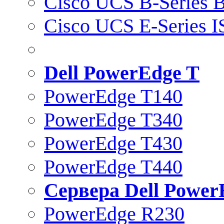
Cisco UCS B-Series B
Cisco UCS E-Series 
Dell PowerEdge T
PowerEdge T140
PowerEdge T340
PowerEdge T430
PowerEdge T440
Сервера Dell Power
PowerEdge R230