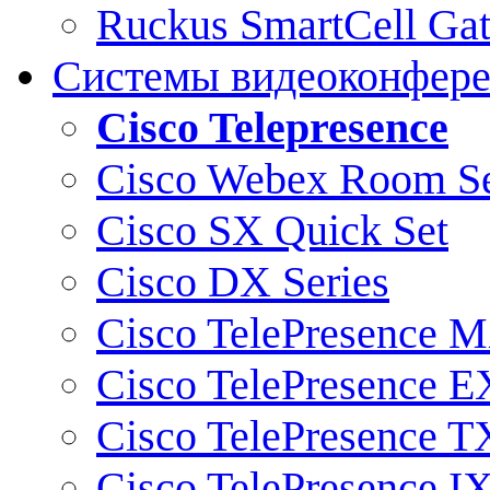
Ruckus SmartCell Ga
Системы видеоконфер
Cisco Telepresence
Cisco Webex Room Se
Cisco SX Quick Set
Cisco DX Series
Cisco TelePresence M
Cisco TelePresence E
Cisco TelePresence T
Cisco TelePresence I