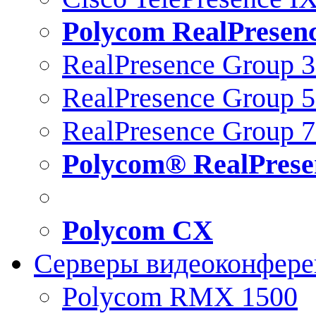
Polycom RealPresen
RealPresence Group 
RealPresence Group 
RealPresence Group 
Polycom® RealPrese
Polycom CX
Серверы видеоконфер
Polycom RMX 1500