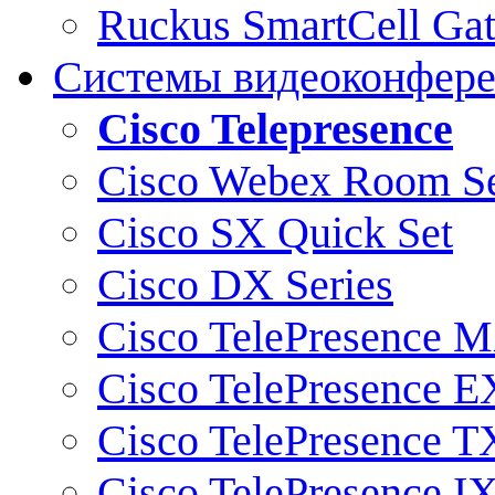
Ruckus SmartCell Ga
Системы видеоконфер
Cisco Telepresence
Cisco Webex Room Se
Cisco SX Quick Set
Cisco DX Series
Cisco TelePresence M
Cisco TelePresence E
Cisco TelePresence T
Cisco TelePresence I