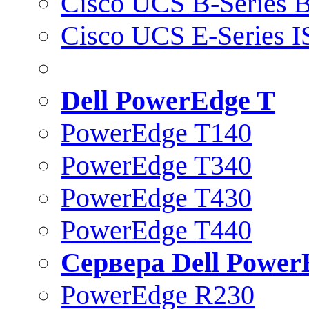
Cisco UCS B-Series B
Cisco UCS E-Series 
Dell PowerEdge T
PowerEdge T140
PowerEdge T340
PowerEdge T430
PowerEdge T440
Сервера Dell Power
PowerEdge R230