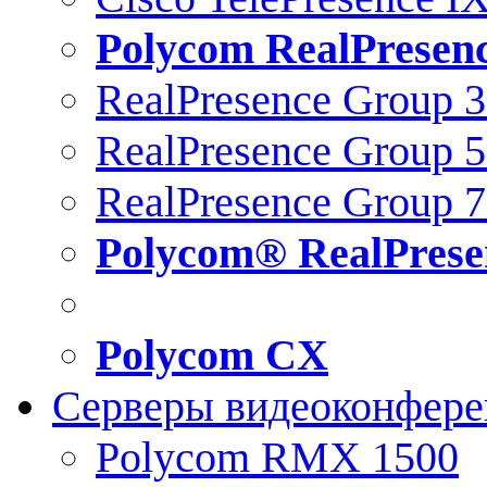
Polycom RealPresen
RealPresence Group 
RealPresence Group 
RealPresence Group 
Polycom® RealPrese
Polycom CX
Серверы видеоконфер
Polycom RMX 1500