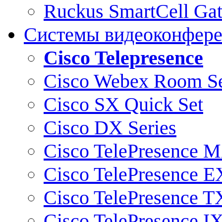
Ruckus SmartCell Ga
Системы видеоконфер
Cisco Telepresence
Cisco Webex Room Se
Cisco SX Quick Set
Cisco DX Series
Cisco TelePresence M
Cisco TelePresence E
Cisco TelePresence T
Cisco TelePresence I