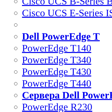
Cisco UCS B-Series B
Cisco UCS E-Series 
Dell PowerEdge T
PowerEdge T140
PowerEdge T340
PowerEdge T430
PowerEdge T440
Сервера Dell Power
PowerEdge R230