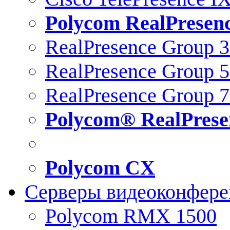
Polycom RealPresen
RealPresence Group 
RealPresence Group 
RealPresence Group 
Polycom® RealPrese
Polycom CX
Серверы видеоконфер
Polycom RMX 1500