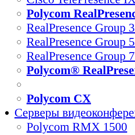
Polycom RealPresen
RealPresence Group 
RealPresence Group 
RealPresence Group 
Polycom® RealPrese
Polycom CX
Серверы видеоконфер
Polycom RMX 1500