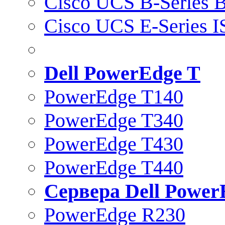
Cisco UCS B-Series B
Cisco UCS E-Series 
Dell PowerEdge T
PowerEdge T140
PowerEdge T340
PowerEdge T430
PowerEdge T440
Сервера Dell Power
PowerEdge R230