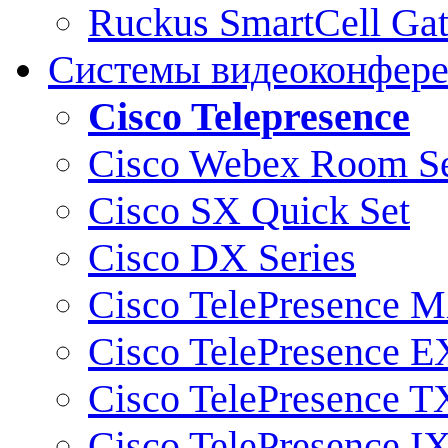
Ruckus SmartCell Ga
Системы видеоконфер
Cisco Telepresence
Cisco Webex Room Se
Cisco SX Quick Set
Cisco DX Series
Cisco TelePresence M
Cisco TelePresence E
Cisco TelePresence T
Cisco TelePresence I