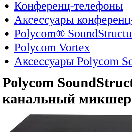
Конференц-телефоны
Аксессуары конференц
Polycom® SoundStruct
Polycom Vortex
Аксессуары Polycom So
Polycom SoundStruct
канальный микшер (