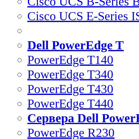
Cisco UCS B-Series B
Cisco UCS E-Series 
Dell PowerEdge T
PowerEdge T140
PowerEdge T340
PowerEdge T430
PowerEdge T440
Сервера Dell Power
PowerEdge R230