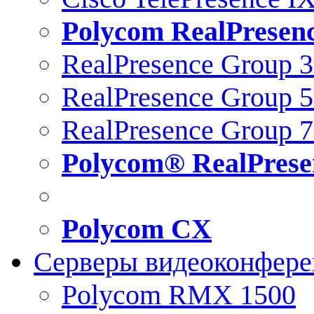
Polycom RealPresen
RealPresence Group 
RealPresence Group 
RealPresence Group 
Polycom® RealPrese
Polycom CX
Серверы видеоконфер
Polycom RMX 1500