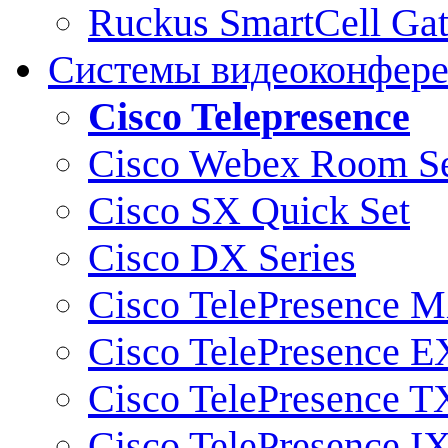
Ruckus SmartCell Ga
Системы видеоконфер
Cisco Telepresence
Cisco Webex Room Se
Cisco SX Quick Set
Cisco DX Series
Cisco TelePresence M
Cisco TelePresence E
Cisco TelePresence T
Cisco TelePresence I