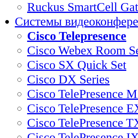
Ruckus SmartCell Ga
Системы видеоконфер
Cisco Telepresence
Cisco Webex Room Se
Cisco SX Quick Set
Cisco DX Series
Cisco TelePresence M
Cisco TelePresence E
Cisco TelePresence T
Cisco TelePresence I