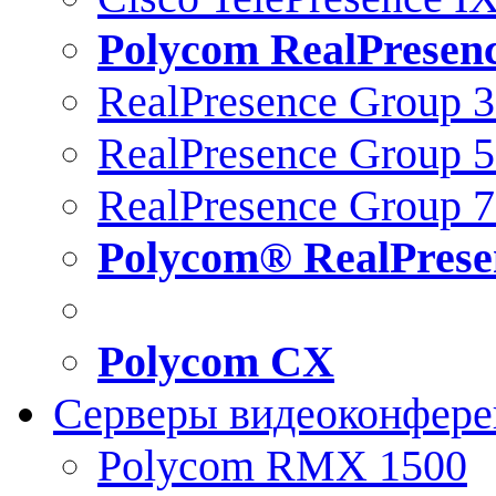
Polycom RealPresen
RealPresence Group 
RealPresence Group 
RealPresence Group 
Polycom® RealPrese
Polycom CX
Серверы видеоконфер
Polycom RMX 1500