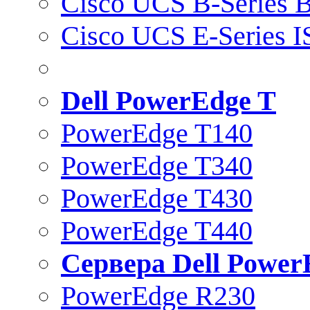
Cisco UCS B-Series B
Cisco UCS E-Series 
Dell PowerEdge T
PowerEdge T140
PowerEdge T340
PowerEdge T430
PowerEdge T440
Сервера Dell Power
PowerEdge R230