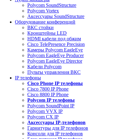
Polycom SoundStructure
Polycom Vortex
Аксессуары SoundStructure
Оборудование конференций
ВКС стойки
Кронштейны LED
HDMI кабели под обжим
Cisco TelePresence Precision
Камеры Polycom EagleEye
Polycom EagleEye Producer
Polycom EagleEye Director
Кабели Polycom
Пульты управления ВКС
IP телефоны
Сisco Phone IP телефоны
Cisco 7800 IP Phone
Cisco 8800 IP Phone
Polycom IP телефоны
Polycom SoundPoint IP
Polycom VVX IP
Polycom CX IP
Аксессуары IP-телефонов
Гарнитуры для IP телефонов
Консоли для IP телефонов