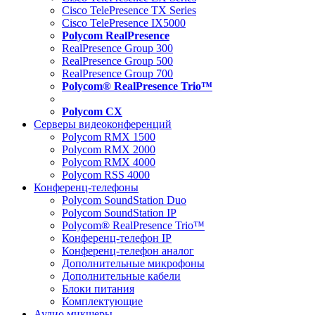
Cisco TelePresence TX Series
Cisco TelePresence IX5000
Polycom RealPresence
RealPresence Group 300
RealPresence Group 500
RealPresence Group 700
Polycom® RealPresence Trio™
Polycom CX
Серверы видеоконференций
Polycom RMX 1500
Polycom RMX 2000
Polycom RMX 4000
Polycom RSS 4000
Конференц-телефоны
Polycom SoundStation Duo
Polycom SoundStation IP
Polycom® RealPresence Trio™
Конференц-телефон IP
Конференц-телефон аналог
Дополнительные микрофоны
Дополнительные кабели
Блоки питания
Комплектующие
Аудио микшеры