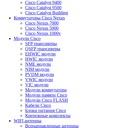
Cisco Catalyst 9400
Cisco Catalyst 9500
Cisco Catalyst Building
Коммутаторы Cisco Nexus
Cisco Nexus 7000
Cisco Nexus 5000
Cisco Nexus 1000v
Модули Cisco
SFP трансиверы
QSFP трансиверы
EHWIC модули
HWIC модули
NME модули
NIM модули
PVDM модули
VWIC модули
VIC модули
Модули коммутатора
Модули памяти Cisco
Модули Cisco FLASH
Кабели Cisco
Блоки питания Cisco
Крепежные комплекты
WIFI антенны
Всенаправленные антенны