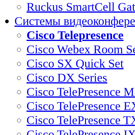
Ruckus SmartCell Ga
Системы видеоконфер
Cisco Telepresence
Cisco Webex Room Se
Cisco SX Quick Set
Cisco DX Series
Cisco TelePresence M
Cisco TelePresence E
Cisco TelePresence T
Cisco TelePresence I