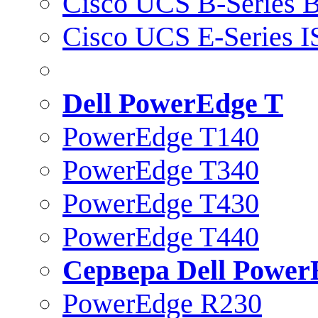
Cisco UCS B-Series B
Cisco UCS E-Series 
Dell PowerEdge T
PowerEdge T140
PowerEdge T340
PowerEdge T430
PowerEdge T440
Сервера Dell Power
PowerEdge R230