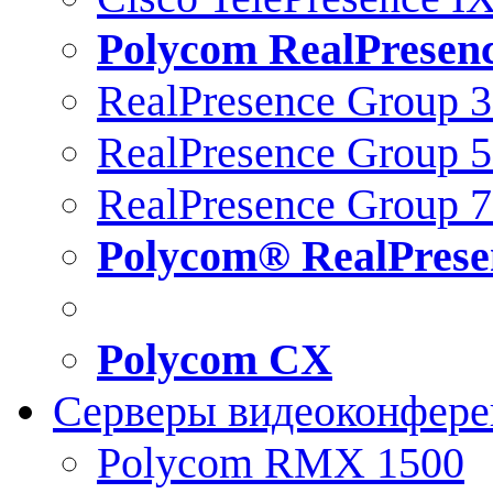
Polycom RealPresen
RealPresence Group 
RealPresence Group 
RealPresence Group 
Polycom® RealPrese
Polycom CX
Серверы видеоконфер
Polycom RMX 1500