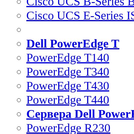
Cisco UCS B-Series B
Cisco UCS E-Series 
Dell PowerEdge T
PowerEdge T140
PowerEdge T340
PowerEdge T430
PowerEdge T440
Сервера Dell Power
PowerEdge R230