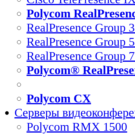
Polycom RealPresen
RealPresence Group 
RealPresence Group 
RealPresence Group 
Polycom® RealPrese
Polycom CX
Серверы видеоконфер
Polycom RMX 1500