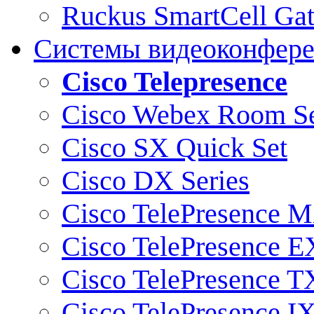
Ruckus SmartCell Ga
Системы видеоконфер
Cisco Telepresence
Cisco Webex Room Se
Cisco SX Quick Set
Cisco DX Series
Cisco TelePresence M
Cisco TelePresence E
Cisco TelePresence T
Cisco TelePresence I