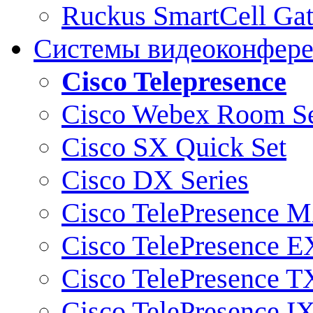
Ruckus SmartCell Ga
Системы видеоконфер
Cisco Telepresence
Cisco Webex Room Se
Cisco SX Quick Set
Cisco DX Series
Cisco TelePresence M
Cisco TelePresence E
Cisco TelePresence T
Cisco TelePresence I