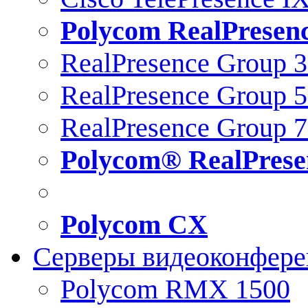
Polycom RealPresen
RealPresence Group 
RealPresence Group 
RealPresence Group 
Polycom® RealPrese
Polycom CX
Серверы видеоконфер
Polycom RMX 1500