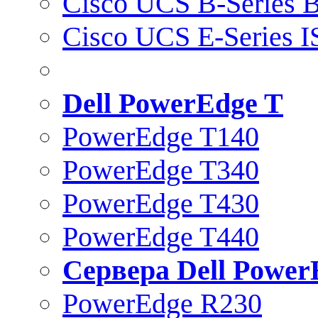
Cisco UCS B-Series B
Cisco UCS E-Series 
Dell PowerEdge T
PowerEdge T140
PowerEdge T340
PowerEdge T430
PowerEdge T440
Сервера Dell Power
PowerEdge R230