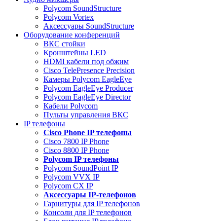
Polycom SoundStructure
Polycom Vortex
Аксессуары SoundStructure
Оборудование конференций
ВКС стойки
Кронштейны LED
HDMI кабели под обжим
Cisco TelePresence Precision
Камеры Polycom EagleEye
Polycom EagleEye Producer
Polycom EagleEye Director
Кабели Polycom
Пульты управления ВКС
IP телефоны
Сisco Phone IP телефоны
Cisco 7800 IP Phone
Cisco 8800 IP Phone
Polycom IP телефоны
Polycom SoundPoint IP
Polycom VVX IP
Polycom CX IP
Аксессуары IP-телефонов
Гарнитуры для IP телефонов
Консоли для IP телефонов