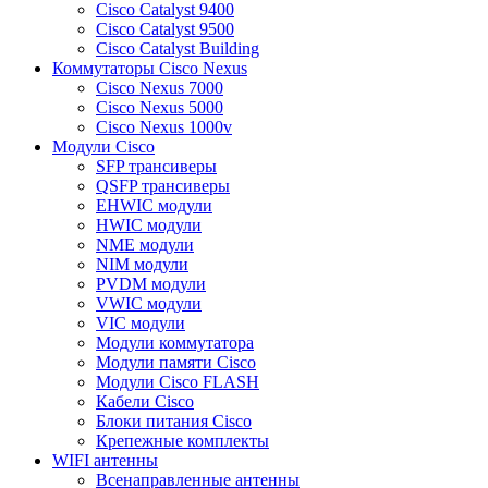
Cisco Catalyst 9400
Cisco Catalyst 9500
Cisco Catalyst Building
Коммутаторы Cisco Nexus
Cisco Nexus 7000
Cisco Nexus 5000
Cisco Nexus 1000v
Модули Cisco
SFP трансиверы
QSFP трансиверы
EHWIC модули
HWIC модули
NME модули
NIM модули
PVDM модули
VWIC модули
VIC модули
Модули коммутатора
Модули памяти Cisco
Модули Cisco FLASH
Кабели Cisco
Блоки питания Cisco
Крепежные комплекты
WIFI антенны
Всенаправленные антенны