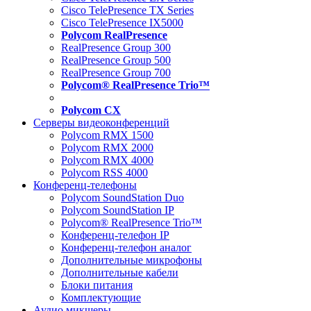
Cisco TelePresence TX Series
Cisco TelePresence IX5000
Polycom RealPresence
RealPresence Group 300
RealPresence Group 500
RealPresence Group 700
Polycom® RealPresence Trio™
Polycom CX
Серверы видеоконференций
Polycom RMX 1500
Polycom RMX 2000
Polycom RMX 4000
Polycom RSS 4000
Конференц-телефоны
Polycom SoundStation Duo
Polycom SoundStation IP
Polycom® RealPresence Trio™
Конференц-телефон IP
Конференц-телефон аналог
Дополнительные микрофоны
Дополнительные кабели
Блоки питания
Комплектующие
Аудио микшеры