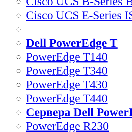
Cisco UCS B-Series B
Cisco UCS E-Series 
Dell PowerEdge T
PowerEdge T140
PowerEdge T340
PowerEdge T430
PowerEdge T440
Сервера Dell Power
PowerEdge R230