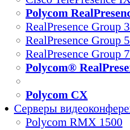
Polycom RealPresen
RealPresence Group 
RealPresence Group 
RealPresence Group 
Polycom® RealPrese
Polycom CX
Серверы видеоконфер
Polycom RMX 1500