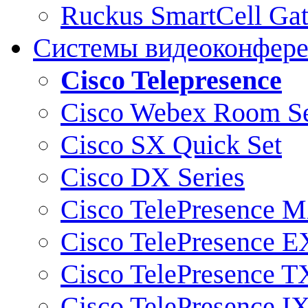
Ruckus SmartCell Ga
Системы видеоконфер
Cisco Telepresence
Cisco Webex Room Se
Cisco SX Quick Set
Cisco DX Series
Cisco TelePresence M
Cisco TelePresence E
Cisco TelePresence T
Cisco TelePresence I