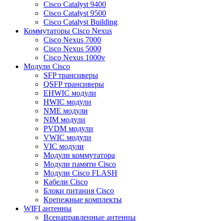
Cisco Catalyst 9400
Cisco Catalyst 9500
Cisco Catalyst Building
Коммутаторы Cisco Nexus
Cisco Nexus 7000
Cisco Nexus 5000
Cisco Nexus 1000v
Модули Cisco
SFP трансиверы
QSFP трансиверы
EHWIC модули
HWIC модули
NME модули
NIM модули
PVDM модули
VWIC модули
VIC модули
Модули коммутатора
Модули памяти Cisco
Модули Cisco FLASH
Кабели Cisco
Блоки питания Cisco
Крепежные комплекты
WIFI антенны
Всенаправленные антенны