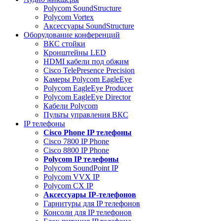
Polycom SoundStructure
Polycom Vortex
Аксессуары SoundStructure
Оборудование конференций
ВКС стойки
Кронштейны LED
HDMI кабели под обжим
Cisco TelePresence Precision
Камеры Polycom EagleEye
Polycom EagleEye Producer
Polycom EagleEye Director
Кабели Polycom
Пульты управления ВКС
IP телефоны
Сisco Phone IP телефоны
Cisco 7800 IP Phone
Cisco 8800 IP Phone
Polycom IP телефоны
Polycom SoundPoint IP
Polycom VVX IP
Polycom CX IP
Аксессуары IP-телефонов
Гарнитуры для IP телефонов
Консоли для IP телефонов