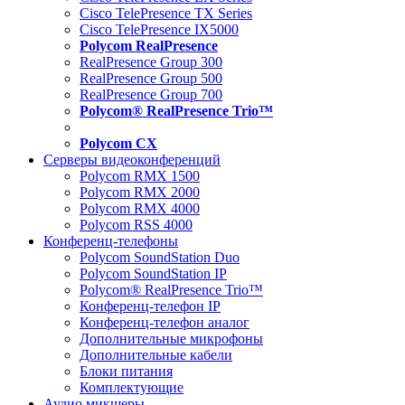
Cisco TelePresence TX Series
Cisco TelePresence IX5000
Polycom RealPresence
RealPresence Group 300
RealPresence Group 500
RealPresence Group 700
Polycom® RealPresence Trio™
Polycom CX
Серверы видеоконференций
Polycom RMX 1500
Polycom RMX 2000
Polycom RMX 4000
Polycom RSS 4000
Конференц-телефоны
Polycom SoundStation Duo
Polycom SoundStation IP
Polycom® RealPresence Trio™
Конференц-телефон IP
Конференц-телефон аналог
Дополнительные микрофоны
Дополнительные кабели
Блоки питания
Комплектующие
Аудио микшеры