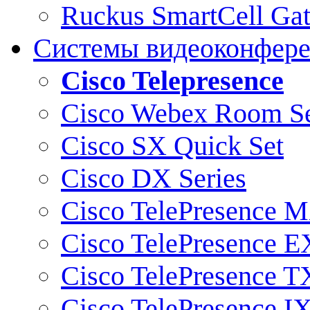
Ruckus SmartCell Ga
Системы видеоконфер
Cisco Telepresence
Cisco Webex Room Se
Cisco SX Quick Set
Cisco DX Series
Cisco TelePresence M
Cisco TelePresence E
Cisco TelePresence T
Cisco TelePresence I