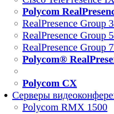
Polycom RealPresen
RealPresence Group 
RealPresence Group 
RealPresence Group 
Polycom® RealPrese
Polycom CX
Серверы видеоконфер
Polycom RMX 1500