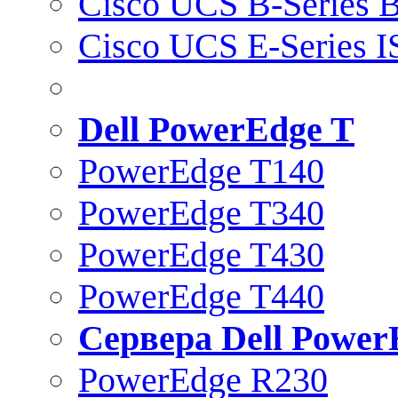
Cisco UCS B-Series B
Cisco UCS E-Series 
Dell PowerEdge T
PowerEdge T140
PowerEdge T340
PowerEdge T430
PowerEdge T440
Сервера Dell Power
PowerEdge R230