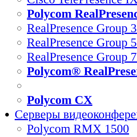
Polycom RealPresen
RealPresence Group 
RealPresence Group 
RealPresence Group 
Polycom® RealPrese
Polycom CX
Серверы видеоконфер
Polycom RMX 1500