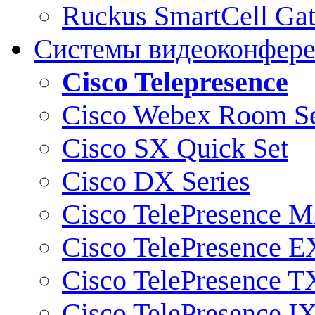
Ruckus SmartCell Ga
Системы видеоконфер
Cisco Telepresence
Cisco Webex Room Se
Cisco SX Quick Set
Cisco DX Series
Cisco TelePresence M
Cisco TelePresence E
Cisco TelePresence T
Cisco TelePresence I