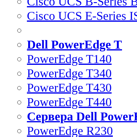
Cisco UCS B-Series B
Cisco UCS E-Series 
Dell PowerEdge T
PowerEdge T140
PowerEdge T340
PowerEdge T430
PowerEdge T440
Сервера Dell Power
PowerEdge R230