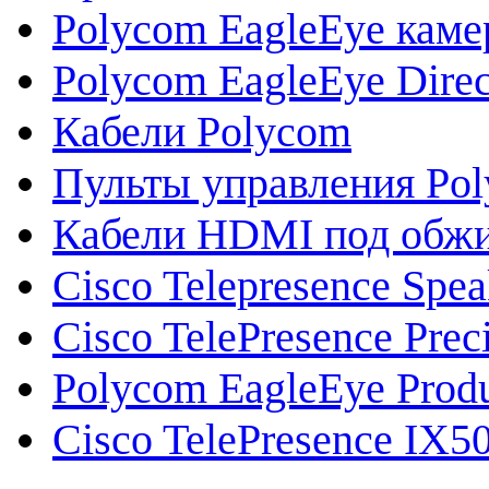
Polycom EagleEye кам
Polycom EagleEye Direc
Кабели Polycom
Пульты управления Po
Кабели HDMI под обж
Cisco Telepresence Spe
Cisco TelePresence Prec
Polycom EagleEye Prod
Cisco TelePresence IX5