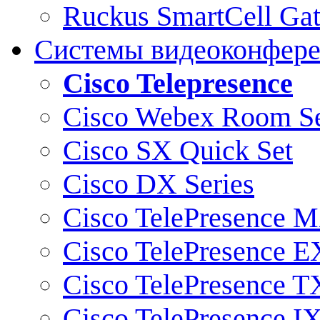
Ruckus SmartCell Ga
Системы видеоконфер
Cisco Telepresence
Cisco Webex Room Se
Cisco SX Quick Set
Cisco DX Series
Cisco TelePresence M
Cisco TelePresence E
Cisco TelePresence T
Cisco TelePresence I