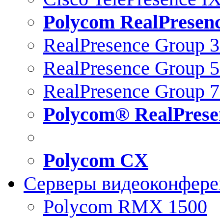
Polycom RealPresen
RealPresence Group 
RealPresence Group 
RealPresence Group 
Polycom® RealPrese
Polycom CX
Серверы видеоконфер
Polycom RMX 1500