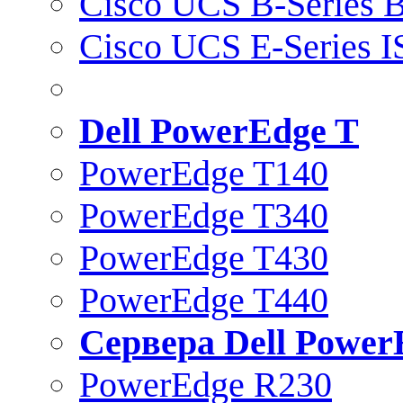
Cisco UCS B-Series B
Cisco UCS E-Series 
Dell PowerEdge T
PowerEdge T140
PowerEdge T340
PowerEdge T430
PowerEdge T440
Сервера Dell Power
PowerEdge R230