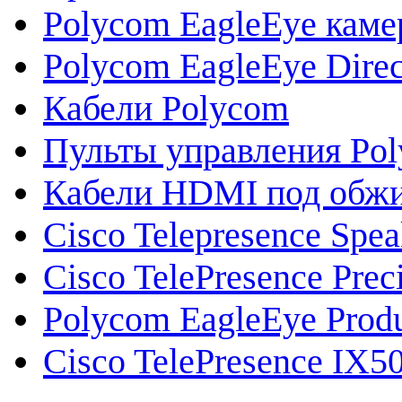
Polycom EagleEye кам
Polycom EagleEye Direc
Кабели Polycom
Пульты управления Po
Кабели HDMI под обж
Cisco Telepresence Spe
Cisco TelePresence Prec
Polycom EagleEye Prod
Cisco TelePresence IX5